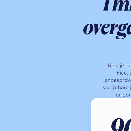
1 m
overg
Nee, je b
mee, a
onbesproke
vruchtbare 
en zor
9