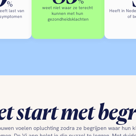
%
%
weet niet waar ze terecht 
eft last van 
Heeft in Nede
kunnen met hun 
 symptomen
of b
gezondheidsklachten
et start met
begr
ouwen voelen opluchting zodra ze begrijpen waar hun kl
en. De Vi app helpt je die puzzel te leggen. Met duideli