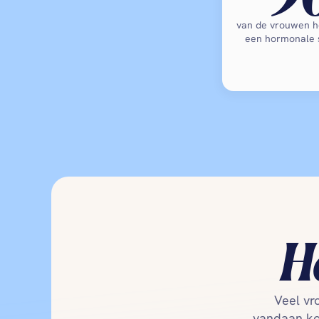
van de vrouwen he
een hormonale
H
Veel vr
vandaan kom