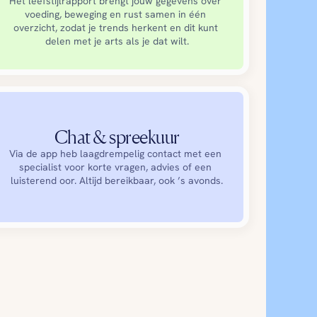
Het leefstijlrapport brengt jouw gegevens over 
voeding, beweging en rust samen in één 
overzicht, zodat je trends herkent en dit kunt 
delen met je arts als je dat wilt.
Chat & spreekuur
Via de app heb laagdrempelig contact met een 
specialist voor korte vragen, advies of een 
luisterend oor. Altijd bereikbaar, ook ’s avonds.