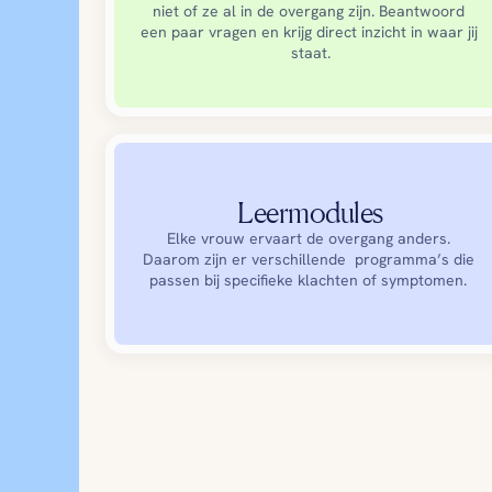
niet of ze al in de overgang zijn. Beantwoord 
een paar vragen en krijg direct inzicht in waar jij 
staat.
Leermodules
Elke vrouw ervaart de overgang anders. 
Daarom zijn er verschillende  programma’s die 
passen bij specifieke klachten of symptomen. 