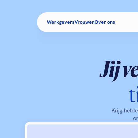
Werkgevers
Vrouwen
Over ons
Jij 
t
Krijg helde
om