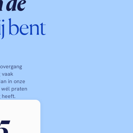
 de 
jij bent 
overgang 
 vaak 
n in onze 
 wél praten 
 heeft.
5