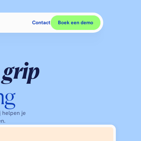
Contact
Boek een demo
 grip
ng
 helpen je 
en.