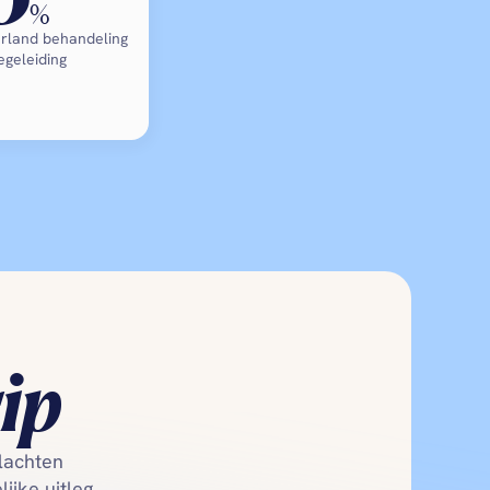
%
rland behandeling 
egeleiding
ip
achten 
jke uitleg, 